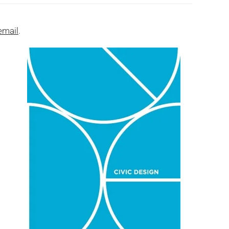
email
.
Ce livre veut montrer qu’il existe
de nouvelles façons de
comprendre et de transformer
les territoires.
LIRE