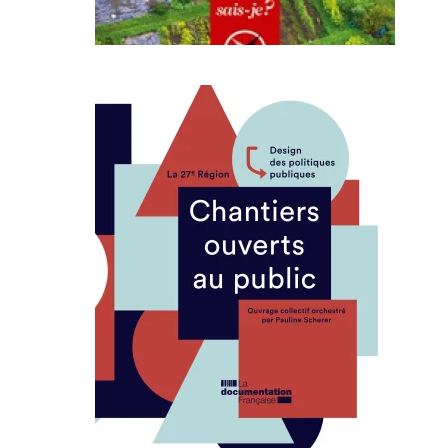
Comment redonner à la
créativité sa place dans les
collectivités et services de l’état
? Les citoyens peuvent-ils
devenir co-concepteurs des
politiques publiques ? Et plus
généralement, quelles
administrations voulons-nous
pour demain ?
LIRE