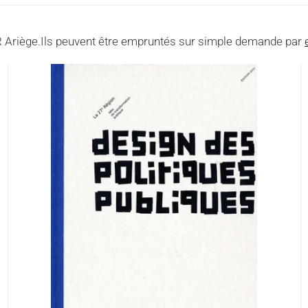
 Ariège.Ils peuvent être empruntés sur simple demande par
Cet ouvrage décrit une trentaine
de réalisations dans lesquelles
les habitants participent à la
conception des services publics
LIRE